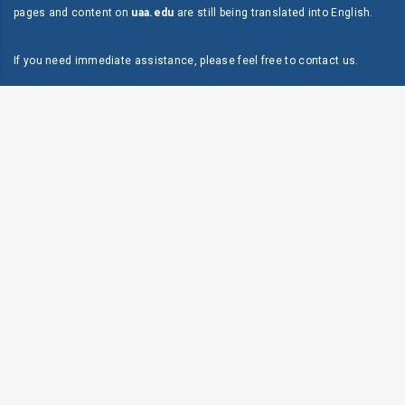
pages and content on
uaa.edu
are still being translated into English.
If you need immediate assistance, please feel free to
contact us
.
Dirección:
P.O. Box 118 Mayagüez, PR 00681
Teléfono:
787-834-9595
Fax:
787-834-9597
Live Chat & Free Call