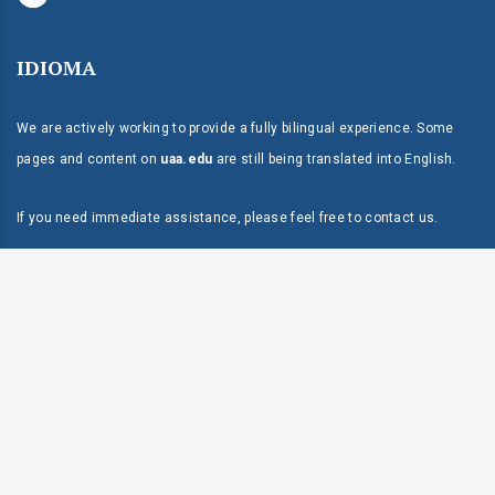
IDIOMA
We are actively working to provide a fully bilingual experience. Some
pages and content on
uaa.edu
are still being translated into English.
If you need immediate assistance, please feel free to
contact us
.
Modalidad:
Modalidad:
100% En Línea
100% En Línea
Dirección:
P.O. Box 118 Mayagüez, PR 00681
Programa:
Programa:
Maestría
Maestría
Teléfono:
787-834-9595
Fax:
Duración:
Duración:
11 semanas*
11 semanas*
787-834-9597
Inicio:
17 agosto 2026
Live Chat & Free Call
Solicita Admisión