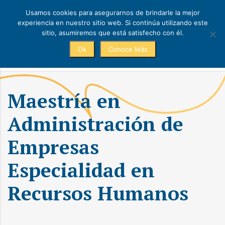
Usamos cookies para asegurarnos de brindarle la mejor
experiencia en nuestro sitio web. Si continúa utilizando este
sitio, asumiremos que está satisfecho con él.
Ok
Conoce Más
Académico
Maestría en
Administración de
Empresas
Especialidad en
Recursos Humanos