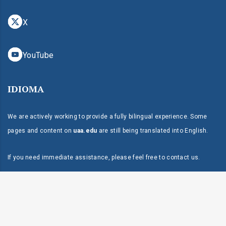
X
YouTube
IDIOMA
We are actively working to provide a fully bilingual experience. Some
pages and content on
uaa.edu
are still being translated into English.
If you need immediate assistance, please feel free to
contact us
.
Dirección:
P.O. Box 118 Mayagüez, PR 00681