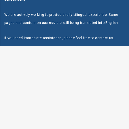
We are actively working to provide a fully bilingual experience. Some
pages and content on
uaa.edu
are still being translated into English.
If you need immediate assistance, please feel free to
contact us
.
Modalidad:
Modalidad:
Presencial / 100% En Línea
Presencial / 100% En Línea
Dirección:
P.O. Box 118 Mayagüez, PR 00681
Programa:
Programa:
Bachillerato
Bachillerato
Teléfono:
787-834-9595
Fax:
Duración:
Duración:
4 Años*
4 Años*
787-834-9597
Inicio:
17 agosto 2026
Live Chat & Free Call
Solicita Admisión