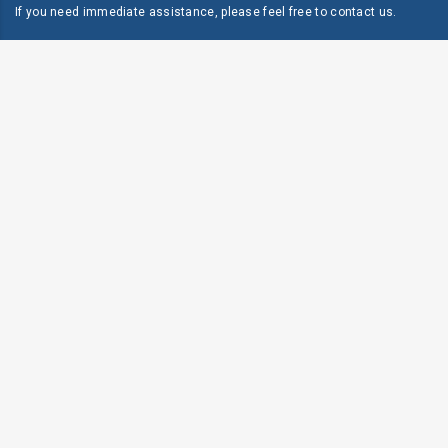
If you need immediate assistance, please feel free to
contact us
.
Dirección:
P.O. Box 118 Mayagüez, PR 00681
Teléfono:
787-834-9595
Fax:
787-834-9597
Live Chat & Free Call
© Antillean Adventist University
Política de Privacidad