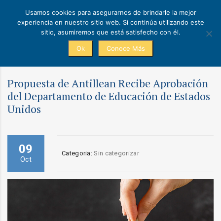
Usamos cookies para asegurarnos de brindarle la mejor
experiencia en nuestro sitio web. Si continúa utilizando este
sitio, asumiremos que está satisfecho con él.
Ok
Conoce Más
Propuesta de Antillean Recibe Aprobación
del Departamento de Educación de Estados
Unidos
09
Categoria:
Sin categorizar
Oct