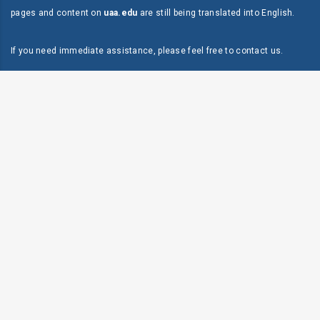
pages and content on
uaa.edu
are still being translated into English.
If you need immediate assistance, please feel free to
contact us
.
Dirección:
P.O. Box 118 Mayagüez, PR 00681
Teléfono:
787-834-9595
Fax:
787-834-9597
Live Chat & Free Call